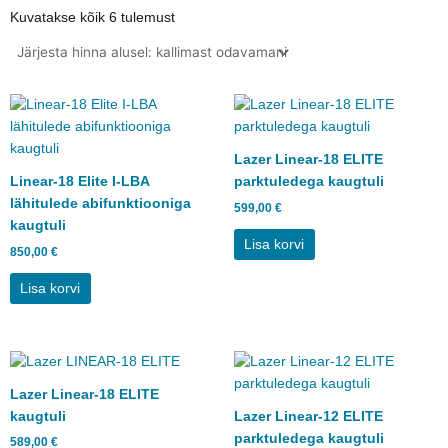
Sorditud
hinna
Kuvatakse kõik 6 tulemust
järgi:
kõrgeimast
madalaimani
Lazer Linear-18 ELITE
Linear-18 Elite I-LBA
parktuledega kaugtuli
lähitulede abifunktiooniga
599,00
€
kaugtuli
Lisa korvi
850,00
€
Lisa korvi
Lazer Linear-18 ELITE
kaugtuli
Lazer Linear-12 ELITE
parktuledega kaugtuli
589,00
€