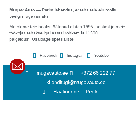
Mugav
Auto
— Parim lahendus, et teha teie elu roolis
veelgi mugavamaks!
Me oleme teie heaks töötanud alates 1995. aastast ja meie
töökojas tehakse igal aastal rohkem kui 1500
paigaldust.
Usaldage spetsialiste!
Facebook
Instagram
Youtube
mugavauto.ee
+372 66 222 77
klienditugi@mugavauto.ee
Häälinurme 1, Peetri