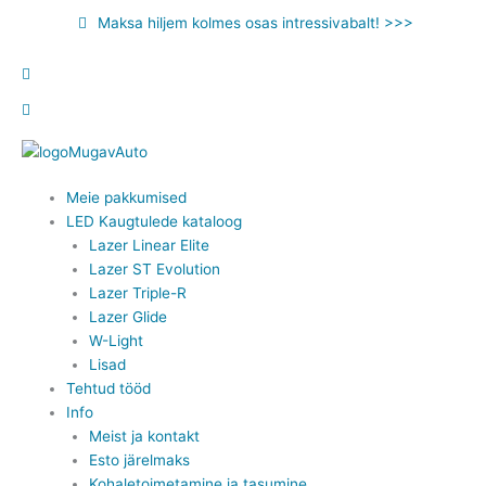
Skip
Maksa hiljem kolmes osas intressivabalt! >>>
to
content
Meie pakkumised
LED Kaugtulede kataloog
Lazer Linear Elite
Lazer ST Evolution
Lazer Triple-R
Lazer Glide
W-Light
Lisad
Tehtud tööd
Info
Meist ja kontakt
Esto järelmaks
Kohaletoimetamine ja tasumine