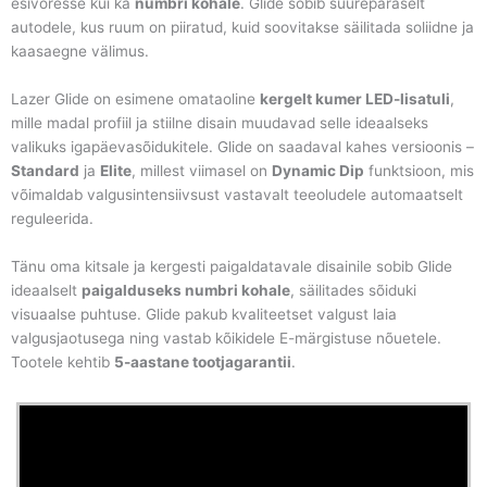
esivõresse kui ka
numbri kohale
. Glide sobib suurepäraselt
autodele, kus ruum on piiratud, kuid soovitakse säilitada soliidne ja
kaasaegne välimus.
Lazer Glide on esimene omataoline
kergelt kumer LED-lisatuli
,
mille madal profiil ja stiilne disain muudavad selle ideaalseks
valikuks igapäevasõidukitele. Glide on saadaval kahes versioonis –
Standard
ja
Elite
, millest viimasel on
Dynamic Dip
funktsioon, mis
võimaldab valgusintensiivsust vastavalt teeoludele automaatselt
reguleerida.
Tänu oma kitsale ja kergesti paigaldatavale disainile sobib Glide
ideaalselt
paigalduseks numbri kohale
, säilitades sõiduki
visuaalse puhtuse. Glide pakub kvaliteetset valgust laia
valgusjaotusega ning vastab kõikidele E-märgistuse nõuetele.
Tootele kehtib
5-aastane tootjagarantii
.