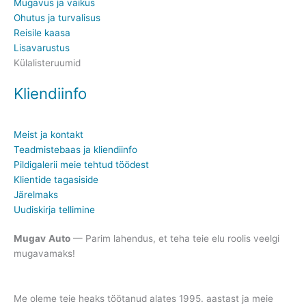
Mugavus ja vaikus
Ohutus ja turvalisus
Reisile kaasa
Lisavarustus
Külalisteruumid
Kliendiinfo
Meist ja kontakt
Teadmistebaas ja kliendiinfo
Pildigalerii meie tehtud töödest
Klientide tagasiside
Järelmaks
Uudiskirja tellimine
Mugav
Auto
— Parim lahendus, et teha teie elu roolis veelgi
mugavamaks!
Me oleme teie heaks töötanud alates 1995. aastast ja meie