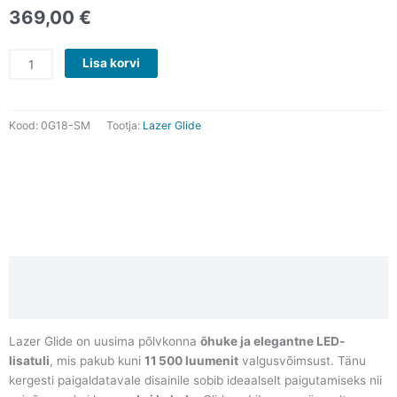
369,00
€
Lazer
Lisa korvi
Glide
kogus
Kood:
0G18-SM
Tootja:
Lazer Glide
Kirjeldus
Video ekskursioon Mugav Auto garaaži
Lazer Glide on uusima põlvkonna
õhuke ja elegantne LED-
lisatuli
, mis pakub kuni
11 500 luumenit
valgusvõimsust. Tänu
kergesti paigaldatavale disainile sobib ideaalselt paigutamiseks nii