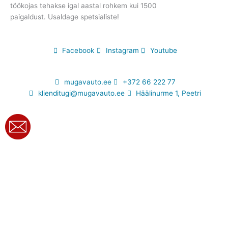
töökojas tehakse igal aastal rohkem kui 1500
paigaldust.
Usaldage spetsialiste!
Facebook
Instagram
Youtube
mugavauto.ee
+372 66 222 77
klienditugi@mugavauto.ee
Häälinurme 1, Peetri